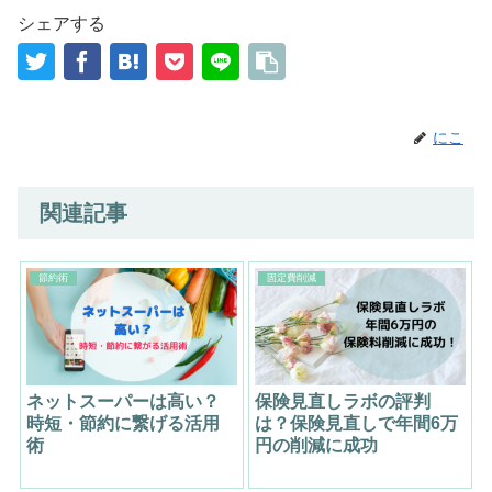
シェアする
にこ
関連記事
節約術
固定費削減
ネットスーパーは高い？
保険見直しラボの評判
時短・節約に繋げる活用
は？保険見直しで年間6万
術
円の削減に成功