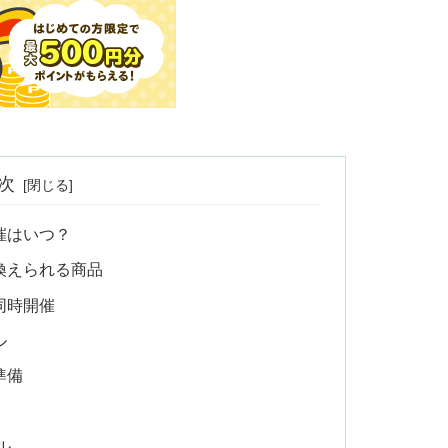
次
催はいつ？
換えられる商品
同時開催
ル
準備
ル